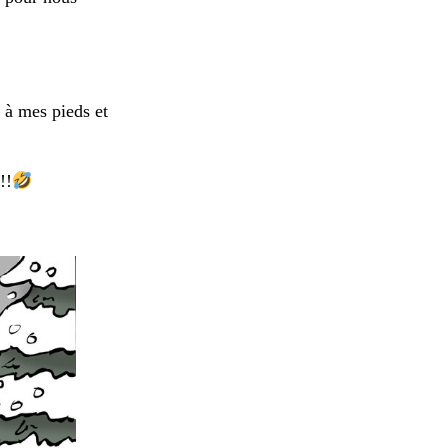
 à mes pieds et
!!