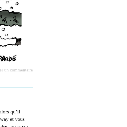
ser un commentaire
alors qu’il
amway et vous
ris, assis sur