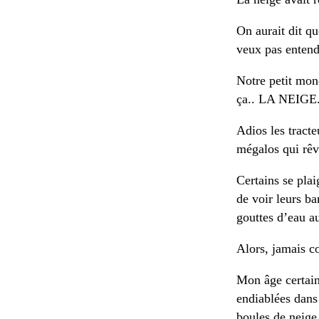
On aurait dit q
veux pas entend
Notre petit mond
ça.. LA NEIGE
Adios les tracte
mégalos qui rêv
Certains se plai
de voir leurs 
gouttes d’eau a
Alors, jamais c
Mon âge certain
endiablées dans 
boules de neige