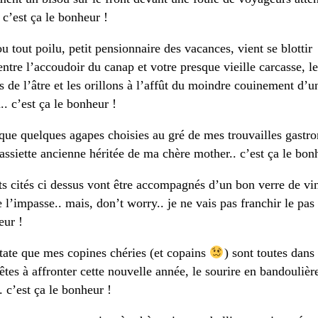
. c’est ça le bonheur !
u tout poilu, petit pensionnaire des vacances, vient se blottir
ntre l’accoudoir du canap et votre presque vieille carcasse, l
 de l’âtre et les orillons à l’affût du moindre couinement d’u
. c’est ça le bonheur !
 que quelques agapes choisies au gré de mes trouvailles gastr
assiette ancienne héritée de ma chère mother.. c’est ça le bon
s cités ci dessus vont être accompagnés d’un bon verre de v
e l’impasse.. mais, don’t worry.. je ne vais pas franchir le pa
eur !
tate que mes copines chéries (et copains
) sont toutes dans
tes à affronter cette nouvelle année, le sourire en bandoulièr
 c’est ça le bonheur !