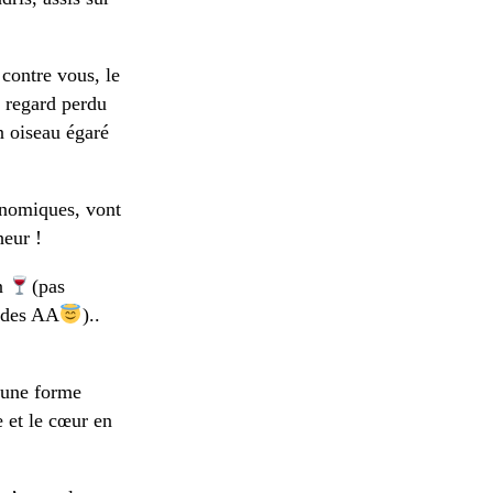
 contre vous, le
e regard perdu
n oiseau égaré
onomiques, vont
heur !
in
(pas
s des AA
)..
 une forme
e et le cœur en