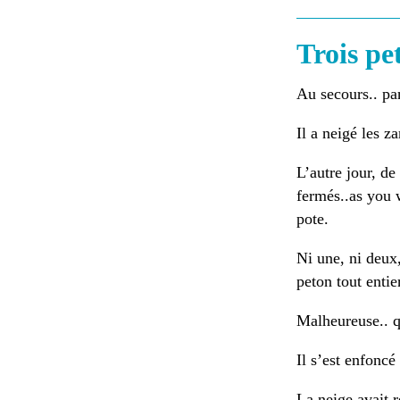
Trois pet
Au secours.. pa
Il a neigé les z
L’autre jour, de
fermés..as you 
pote.
Ni une, ni deux,
peton tout entie
Malheureuse.. q
Il s’est enfoncé
La neige avait 