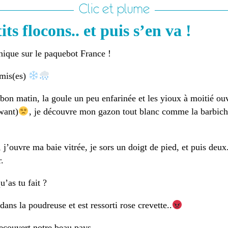
Clic et plume
its flocons.. et puis s’en va !
nique sur le paquebot France !
amis(es)
 bon matin, la goule un peu enfarinée et les yioux à moitié ou
want)
, je découvre mon gazon tout blanc comme la barbic
 j’ouvre ma baie vitrée, je sors un doigt de pied, et puis deux.
r.
u’as tu fait ?
 dans la poudreuse et est ressorti rose crevette..
recouvert notre beau pays..