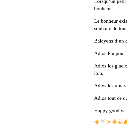
Lorsqu’un petit 
bonheur !
Le bonheur exist
souhaite de to
Balayons d’un c
Adios Poupou, Tr
Adios les glacie
itou..
Adios les « nar
Adios tout ce qu
Happy good year