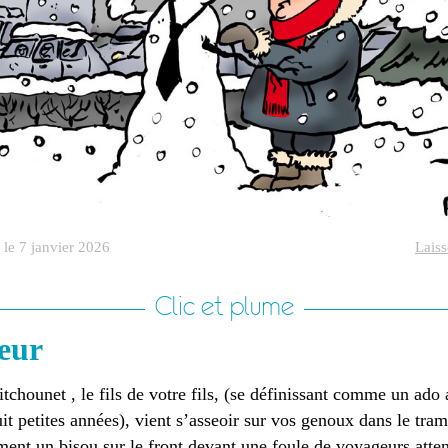
 le 7 janvier 2026
Lais
Clic et plume
eur
tchounet , le fils de votre fils, (se définissant comme un ado 
it petites années), vient s’asseoir sur vos genoux dans le tr
ent un bisou sur le front devant une foule de voyageurs attend