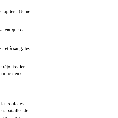
Jupiter ! (Je ne
saient que de
eu et à sang, les
e réjouissaient
 comme deux
 les roulades
es batailles de
s pour nous