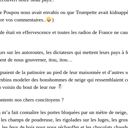
ue Poupou nous avait envahis ou que Trumpette avait kidnappé 
re vos commentaires..
)
e était en effervescence et toutes les radios de France ne cau
.
urs sur les autoroutes, les dictateurs qui mettent leurs pays à f
ent de nous gouverner, itou, itou…
gnaient de la patinoire au pied de leur maisonnée et d’autres s
bambins modeler des bonshommes de neige qui ressemblaient
u voisin du bout de leur rue
ontents nos chers concitoyens ?
 m’a fait connaître les portes bloquées par un mètre de neige,
les champs de poudreuse, les rigolades sur les luges, les gross
, les feux de bois pour nous réchauffer et les chocolats chaud