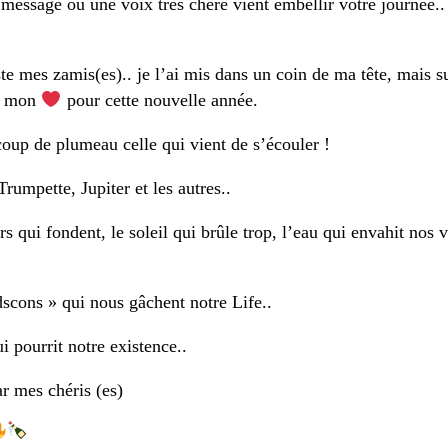
message ou une voix très chère vient embellir votre journée.. 
e mes zamis(es).. je l’ai mis dans un coin de ma tête, mais su
ut mon
pour cette nouvelle année.
oup de plumeau celle qui vient de s’écouler !
umpette, Jupiter et les autres..
rs qui fondent, le soleil qui brûle trop, l’eau qui envahit nos v
dscons » qui nous gâchent notre Life..
i pourrit notre existence..
 mes chéris (es)