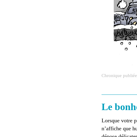
Chronique publiée
Le bonh
Lorsque votre pi
n’affiche que hu
dépose délicatem