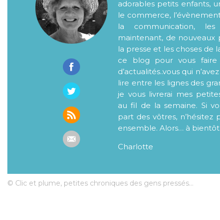
adorables petits enfants, 
le commerce, l’évènementiel
la communication, les
maintenant, de nouveaux p
la presse et les choses de l
ce blog pour vous faire
d’actualités..vous qui n’ave
lire entre les lignes des gr
je vous livrerai mes petite
au fil de la semaine. Si v
part des vôtres, n’hésitez 
ensemble. Alors… à bientôt
Charlotte
© Clic et plume, petites chroniques des gens pressés...