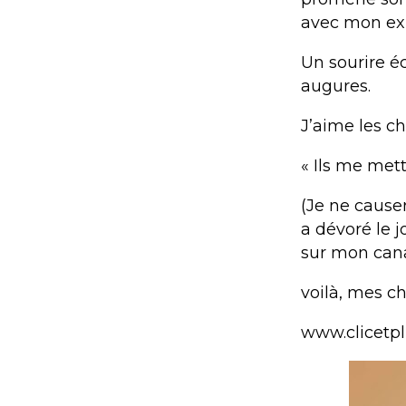
avec mon ex 
Un sourire é
augures.
J’aime les ch
« Ils me mett
(Je ne causer
a dévoré le j
sur mon cana
voilà, mes ch
www.clicetp