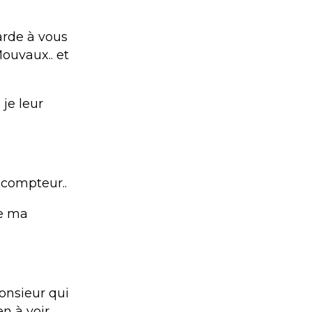
arde à vous
Mouvaux.. et
 je leur
 compteur..
de ma
onsieur qui
n à voir