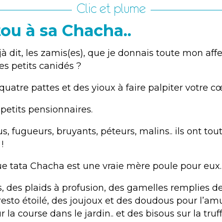
Clic et plume
ou à sa Chacha..
jà dit, les zamis(es), que je donnais toute mon af
es petits canidés ?
atre pattes et des yioux à faire palpiter votre cœ
petits pensionnaires.
us, fugueurs, bruyants, péteurs, malins.. ils ont to
!
 que tata Chacha est une vraie mère poule pour eux.
, des plaids à profusion, des gamelles remplies d
resto étoilé, des joujoux et des doudous pour l’am
 la course dans le jardin.. et des bisous sur la truf