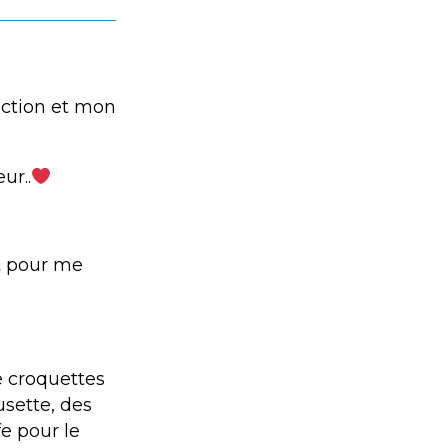
fection et mon
ur..
ut pour me
e croquettes
usette, des
fe pour le