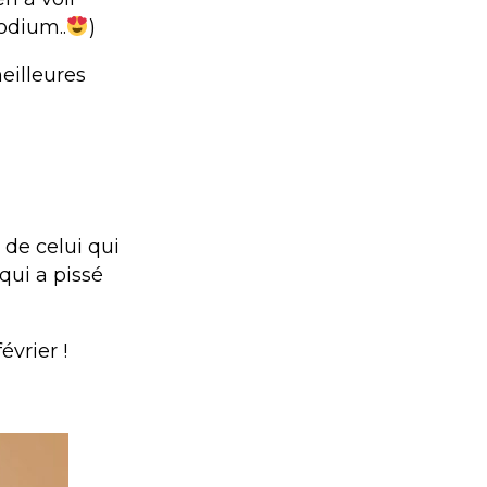
odium..
)
eilleures
 de celui qui
qui a pissé
évrier !