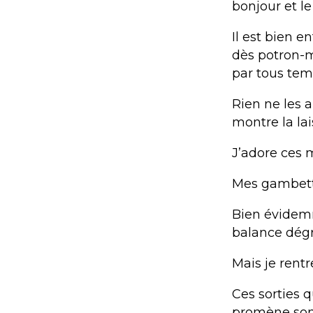
bonjour et le
Il est bien 
dès potron-mi
par tous tem
Rien ne les a
montre la la
J’adore ces 
Mes gambette
Bien évidemm
balance dégr
Mais je rentr
Ces sorties 
promène son 