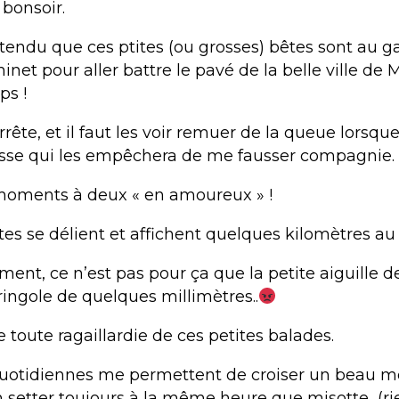
 bonsoir.
entendu que ces ptites (ou grosses) bêtes sont au g
net pour aller battre le pavé de la belle ville de 
ps !
rrête, et il faut les voir remuer de la queue lorsque
isse qui les empêchera de me fausser compagnie.
moments à deux « en amoureux » !
s se délient et affichent quelques kilomètres au
ent, ce n’est pas pour ça que la petite aiguille 
ingole de quelques millimètres..
e toute ragaillardie de ces petites balades.
quotidiennes me permettent de croiser un beau m
setter toujours à la même heure que misotte (rie