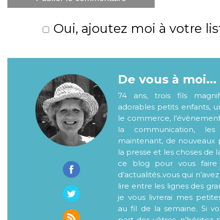
Oui, ajoutez moi à votre lis
De vous à moi...
74 ans, trois fils magni
adorables petits enfants, 
le commerce, l’évènementiel
la communication, les
maintenant, de nouveaux p
la presse et les choses de l
ce blog pour vous faire
d’actualités..vous qui n’ave
lire entre les lignes des gr
je vous livrerai mes petite
au fil de la semaine. Si v
part des vôtres, n’hésitez 