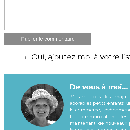
Oui, ajoutez moi à votre lis
De vous à moi...
74 ans, trois fils magni
adorables petits enfants, 
le commerce, l’évènementiel
la communication, les
maintenant, de nouveaux p
la presse et les choses de l