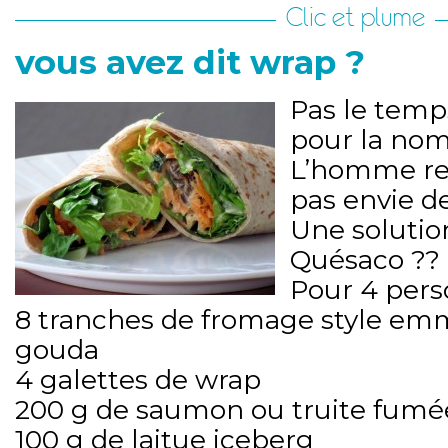
Clic et plume
vous avez dit wrap ?
Pas le temps
pour la nom
L’homme rent
pas envie d
Une solution
Quésaco ??
Pour 4 perso
8 tranches de fromage style em
gouda
4 galettes de wrap
200 g de saumon ou truite fumé
100 g de laitue iceberg