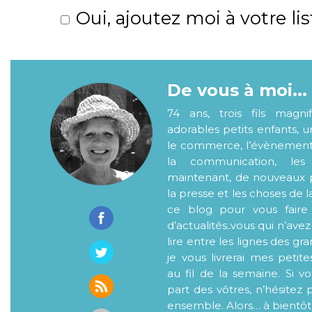
Oui, ajoutez moi à votre lis
De vous à moi...
74 ans, trois fils magni
adorables petits enfants, 
le commerce, l’évènementiel
la communication, les
maintenant, de nouveaux p
la presse et les choses de l
ce blog pour vous faire
d’actualités..vous qui n’ave
lire entre les lignes des gr
je vous livrerai mes petite
au fil de la semaine. Si v
part des vôtres, n’hésitez 
ensemble. Alors… à bientôt