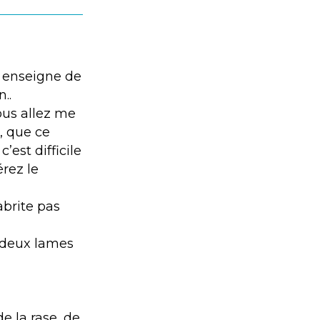
e enseigne de
..
vous allez me
, que ce
’est difficile
érez le
abrite pas
e deux lames
e la rase, de