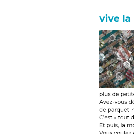
vive la
plus de petit
Avez-vous dé
de parquet ?
C’est « tout
Et puis, la m
Vous voulez d