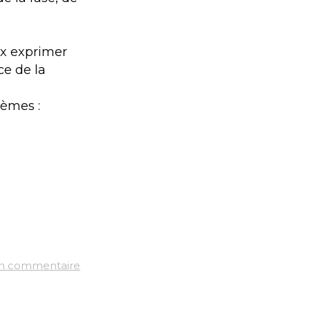
ux exprimer
ce de la
hèmes :
un commentaire