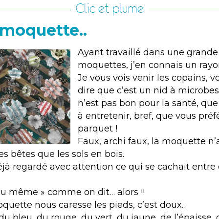
Clic et plume
 moquette..
Ayant travaillé dans une grand
moquettes, j’en connais un rayon
Je vous vois venir les copains, 
dire que c’est un nid à microbes
n’est pas bon pour la santé, que c
à entretenir, bref, que vous préf
parquet !
Faux, archi faux, la moquette n’
es bêtes que les sols en bois.
jà regardé avec attention ce qui se cachait entr
 du même » comme on dit… alors !!
oquette nous caresse les pieds, c’est doux..
u bleu, du rouge, du vert, du jaune, de l’épaisse, d