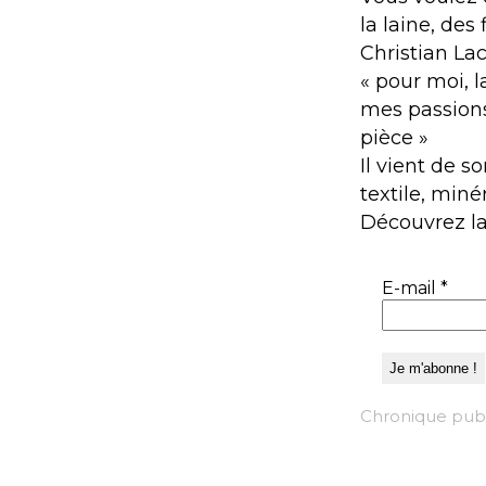
la laine, des
Christian Lacr
« pour moi, 
mes passions
pièce »
Il vient de s
textile, miné
Découvrez la 
E-mail
*
Chronique publi