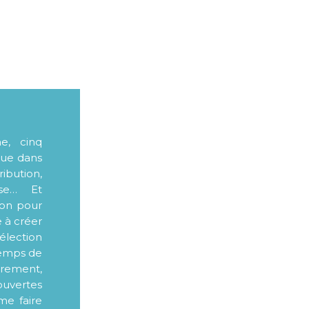
me, cinq
que dans
ibution,
sse… Et
ion pour
e à créer
élection
 temps de
ièrement,
ouvertes
me faire