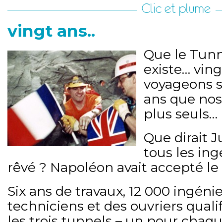
Clic et plume
vingt ans..
Que le Tunn
existe… vin
voyageons s
ans que nos
plus seuls…
Que dirait 
tous les ing
rêvé ? Napoléon avait accepté le p
Six ans de travaux, 12 000 ingéni
techniciens et des ouvriers quali
les trois tunnels – un pour chaq