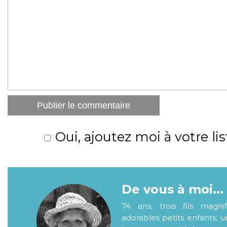
Oui, ajoutez moi à votre lis
De vous à moi...
74 ans, trois fils magni
adorables petits enfants, 