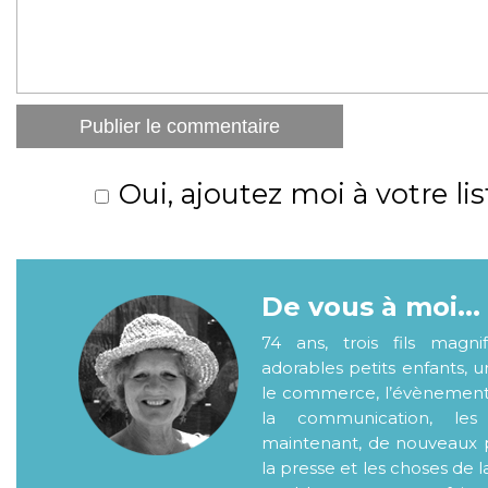
Oui, ajoutez moi à votre lis
De vous à moi...
74 ans, trois fils magni
adorables petits enfants, 
le commerce, l’évènementiel
la communication, les
maintenant, de nouveaux p
la presse et les choses de l