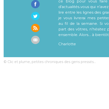
ce blog pour vous faire
d’actualités..vous qui n’ave
lire entre les lignes des gr
je vous livrerai mes petite
au fil de la semaine. Si v
part des vôtres, n’hésitez 
ensemble. Alors… à bientôt
Charlotte
© Clic et plume, petites chroniques des gens pressés...