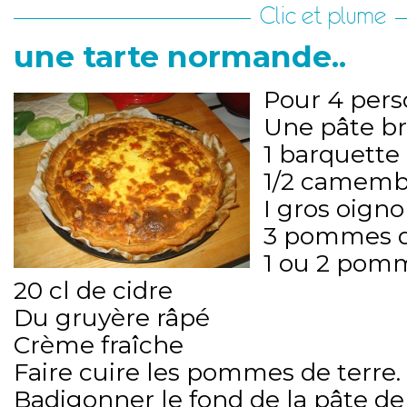
Clic et plume
une tarte normande..
Pour 4 perso
Une pâte br
1 barquette
1/2 camemb
I gros oign
3 pommes d
1 ou 2 pom
20 cl de cidre
Du gruyère râpé
Crème fraîche
Faire cuire les pommes de terre.
Badigonner le fond de la pâte de