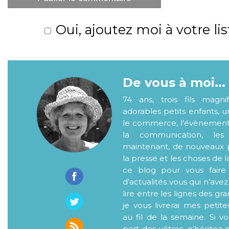
Oui, ajoutez moi à votre lis
De vous à moi...
74 ans, trois fils magni
adorables petits enfants, 
le commerce, l’évènementiel
la communication, les
maintenant, de nouveaux p
la presse et les choses de l
ce blog pour vous faire
d’actualités..vous qui n’ave
lire entre les lignes des gr
je vous livrerai mes petite
au fil de la semaine. Si v
part des vôtres, n’hésitez 