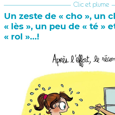
Clic et plume
Un zeste de « cho », un c
« lès », un peu de « té » 
« rol »…!