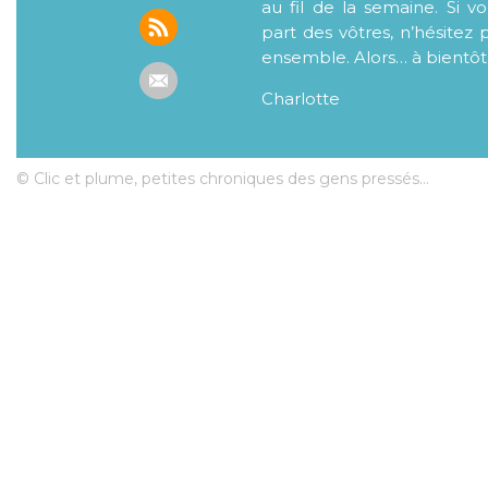
au fil de la semaine. Si v
part des vôtres, n’hésitez 
ensemble. Alors… à bientôt
Charlotte
© Clic et plume, petites chroniques des gens pressés...