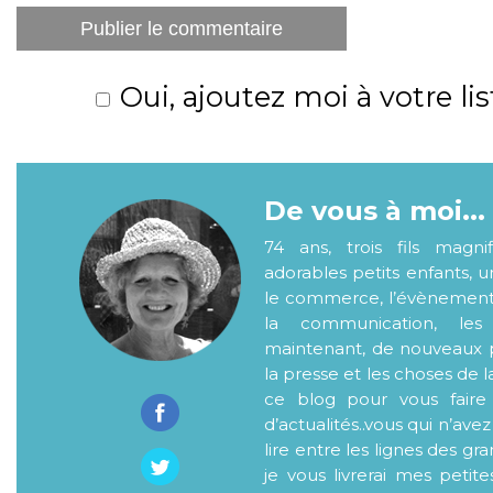
Oui, ajoutez moi à votre lis
De vous à moi...
74 ans, trois fils magni
adorables petits enfants, 
le commerce, l’évènementiel
la communication, les
maintenant, de nouveaux p
la presse et les choses de l
ce blog pour vous faire
d’actualités..vous qui n’ave
lire entre les lignes des gr
je vous livrerai mes petite