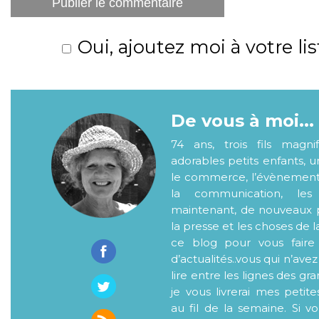
Oui, ajoutez moi à votre lis
De vous à moi...
74 ans, trois fils magni
adorables petits enfants, 
le commerce, l’évènementiel
la communication, les
maintenant, de nouveaux p
la presse et les choses de l
ce blog pour vous faire
d’actualités..vous qui n’ave
lire entre les lignes des gr
je vous livrerai mes petite
au fil de la semaine. Si v