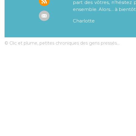
part des vôtres, n’hésitez 
ensemble. Alors… à bientôt
Charlotte
© Clic et plume, petites chroniques des gens pressés...