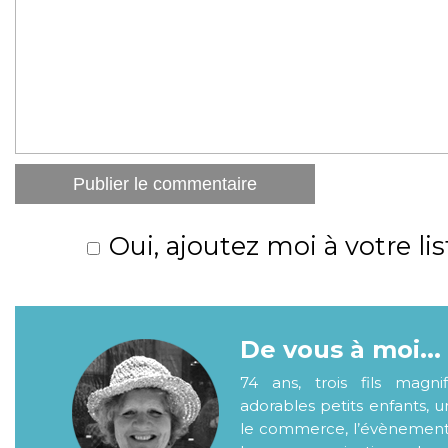
Oui, ajoutez moi à votre lis
De vous à moi...
74 ans, trois fils magni
adorables petits enfants, 
le commerce, l’évènementiel