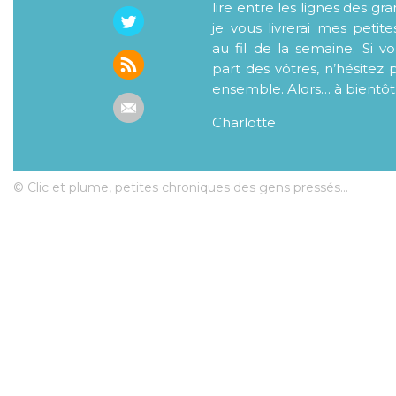
lire entre les lignes des gr
je vous livrerai mes petite
au fil de la semaine. Si v
part des vôtres, n’hésitez 
ensemble. Alors… à bientôt
Charlotte
© Clic et plume, petites chroniques des gens pressés...