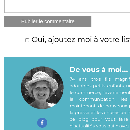
Oui, ajoutez moi à votre lis
De vous à moi...
74 ans, trois fils magni
adorables petits enfants, 
le commerce, l’évènementiel
la communication, les
maintenant, de nouveaux p
la presse et les choses de l
ce blog pour vous faire
d’actualités..vous qui n’ave