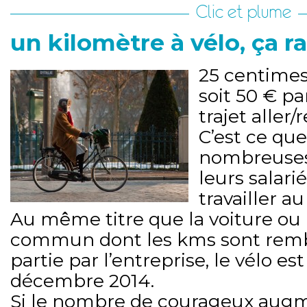
Clic et plume
un kilomètre à vélo, ça 
25 centimes
soit 50 € p
trajet aller/
C’est ce qu
nombreuses
leurs salarié
travailler a
Au même titre que la voiture ou 
commun dont les kms sont rem
partie par l’entreprise, le vélo es
décembre 2014.
Si le nombre de courageux augm