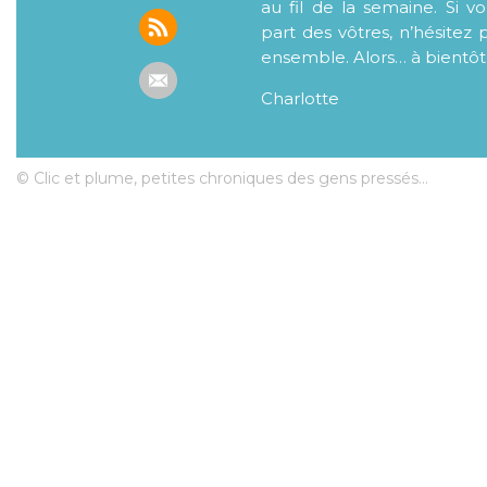
au fil de la semaine. Si v
part des vôtres, n’hésitez 
ensemble. Alors… à bientôt
Charlotte
© Clic et plume, petites chroniques des gens pressés...