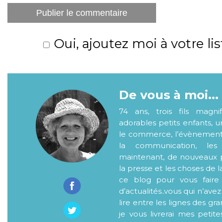
Oui, ajoutez moi à votre lis
De vous à moi...
74 ans, trois fils magni
adorables petits enfants, 
le commerce, l’évènementiel
la communication, les
maintenant, de nouveaux p
la presse et les choses de l
ce blog pour vous faire
d’actualités..vous qui n’ave
lire entre les lignes des gr
je vous livrerai mes petite