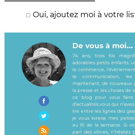
Oui, ajoutez moi à votre lis
De vous à moi...
74 ans, trois fils magni
adorables petits enfants, 
le commerce, l’évènementiel
la communication, les
maintenant, de nouveaux p
la presse et les choses de l
ce blog pour vous faire
d’actualités..vous qui n’ave
lire entre les lignes des gr
je vous livrerai mes petite
au fil de la semaine. Si v
part des vôtres, n’hésitez 