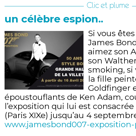
Clic et plume
un célèbre espion..
Si vous ête
James Bond
aimez son A
son Walther
smoking, si
la fille pein
Goldfinger e
époustouflants de Ken Adam, cour
l’exposition qui lui est consacrée 
(Paris XIXe) jusqu’au 4 septembr
www.jamesbond007-exposition-pa