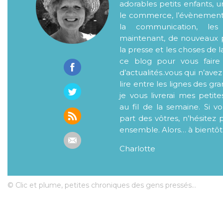
adorables petits enfants, 
le commerce, l’évènementiel
la communication, les
maintenant, de nouveaux p
la presse et les choses de l
ce blog pour vous faire
d’actualités..vous qui n’ave
lire entre les lignes des gr
je vous livrerai mes petite
au fil de la semaine. Si v
part des vôtres, n’hésitez 
ensemble. Alors… à bientôt
Charlotte
© Clic et plume, petites chroniques des gens pressés...