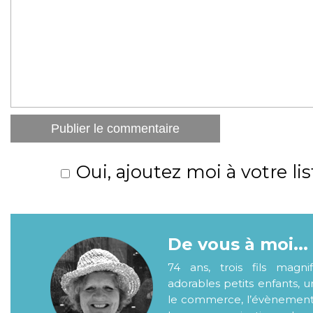
Oui, ajoutez moi à votre lis
De vous à moi...
74 ans, trois fils magni
adorables petits enfants, 
le commerce, l’évènementiel