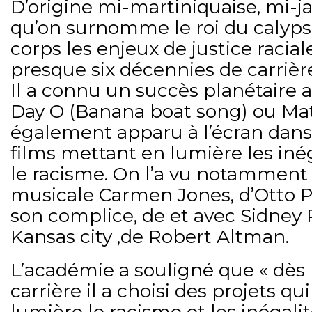
D’origine mi-martiniquaise, mi-j
qu’on surnomme le roi du calypso 
corps les enjeux de justice racia
presque six décennies de carrièr
Il a connu un succès planétaire 
Day O (Banana boat song) ou Matil
également apparu à l’écran dan
films mettant en lumière les inég
le racisme. On l’a vu notamment
musicale Carmen Jones, d’Otto 
son complice, de et avec Sidney P
Kansas city ,de Robert Altman.
L’académie a souligné que « dès 
carrière il a choisi des projets q
lumière le racisme et les inégalité