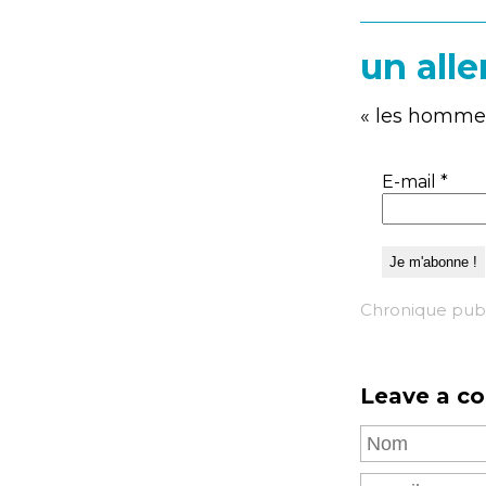
un alle
« les hommes
E-mail
*
Chronique pub
Leave a c