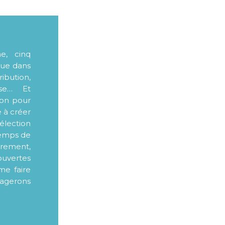
me, cinq
que dans
ibution,
sse… Et
ion pour
e à créer
élection
 temps de
ièrement,
ouvertes
me faire
tagerons