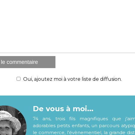
Oui, ajoutez moi à votre liste de diffusion.
De vous à moi...
74 ans, trois fils magnifiques que j’ai
adorables petits enfants, un parcours atypi
le commerce, l’évènementiel, la grande distr