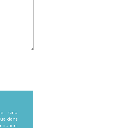
me, cinq
que dans
ibution,