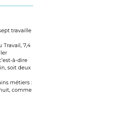
ept travaille
Travail, 7,4
ler
’est-à-dire
n, soit deux
ains métiers :
a nuit, comme