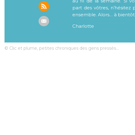
au fil de la semaine. Si v
part des vôtres, n’hésitez 
ensemble. Alors… à bientôt
Charlotte
© Clic et plume, petites chroniques des gens pressés...