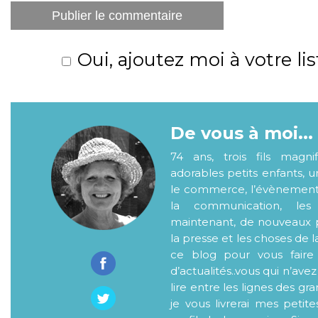
Oui, ajoutez moi à votre lis
De vous à moi...
74 ans, trois fils magni
adorables petits enfants, 
le commerce, l’évènementiel
la communication, les
maintenant, de nouveaux p
la presse et les choses de l
ce blog pour vous faire
d’actualités..vous qui n’ave
lire entre les lignes des gr
je vous livrerai mes petite