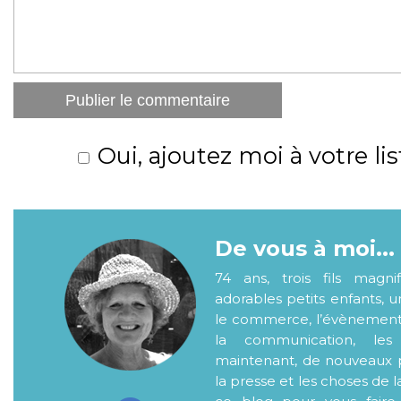
Oui, ajoutez moi à votre lis
De vous à moi...
74 ans, trois fils magni
adorables petits enfants, 
le commerce, l’évènementiel
la communication, les
maintenant, de nouveaux p
la presse et les choses de l