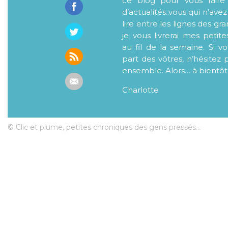
ce blog pour vous faire
d’actualités..vous qui n’ave
lire entre les lignes des gr
je vous livrerai mes petite
au fil de la semaine. Si v
part des vôtres, n’hésitez 
ensemble. Alors… à bientôt
Charlotte
© Clic et plume, petites chroniques des gens pressés...