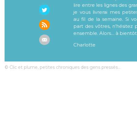
lire entre les lignes des gr
je vous livrerai mes petite
au fil de la semaine. Si v
part des vôtres, n’hésitez 
ensemble. Alors… à bientôt
Charlotte
© Clic et plume, petites chroniques des gens pressés...