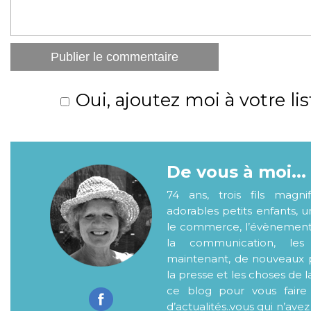
Oui, ajoutez moi à votre lis
De vous à moi...
74 ans, trois fils magni
adorables petits enfants, 
le commerce, l’évènementiel
la communication, les
maintenant, de nouveaux p
la presse et les choses de l
ce blog pour vous faire
d’actualités..vous qui n’ave