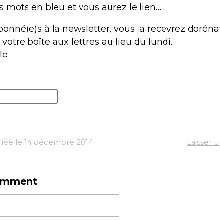
es mots en bleu et vous aurez le lien…
bonné(e)s à la newsletter, vous la recevrez doréna
otre boîte aux lettres au lieu du lundi..
le
iée le 14 décembre 2014
Laisser 
omment