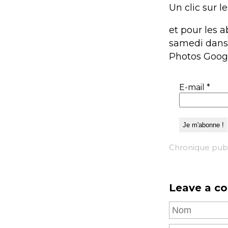
Un clic sur l
et pour les a
samedi dans v
Photos Goog
E-mail
*
Chronique publ
Leave a c