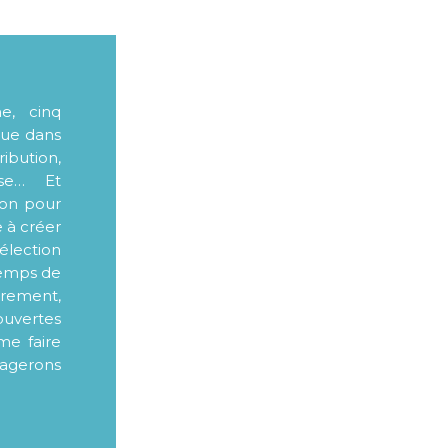
me, cinq
que dans
ibution,
sse… Et
ion pour
e à créer
élection
 temps de
ièrement,
ouvertes
me faire
tagerons