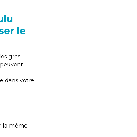
ulu
ser le
des gros
i peuvent
ne dans votre
sur la même