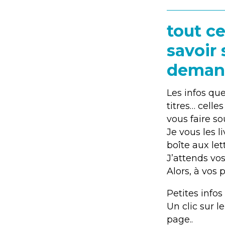
tout c
savoir 
demand
Les infos que
titres… celle
vous faire so
Je vous les 
boîte aux let
J’attends vos
Alors, à vos 
Petites infos 
Un clic sur l
page..