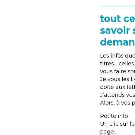
tout c
savoir 
deman
Les infos que
titres… celle
vous faire so
Je vous les 
boîte aux let
J’attends vos
Alors, à vos 
Petite info :
Un clic sur l
page..