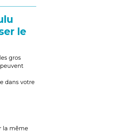
ulu
ser le
des gros
i peuvent
ne dans votre
sur la même