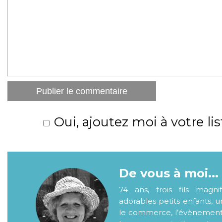
Oui, ajoutez moi à votre lis
De vous à moi...
74 ans, trois fils magni
adorables petits enfants, 
le commerce, l’évènementiel