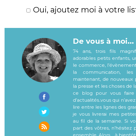
Oui, ajoutez moi à votre lis
De vous à moi...
74 ans, trois fils magni
adorables petits enfants, 
le commerce, l’évènementiel
la communication, les
maintenant, de nouveaux p
la presse et les choses de l
ce blog pour vous faire
d’actualités..vous qui n’ave
lire entre les lignes des gr
je vous livrerai mes petite
au fil de la semaine. Si v
part des vôtres, n’hésitez 
ensemble. Alors… à bientôt