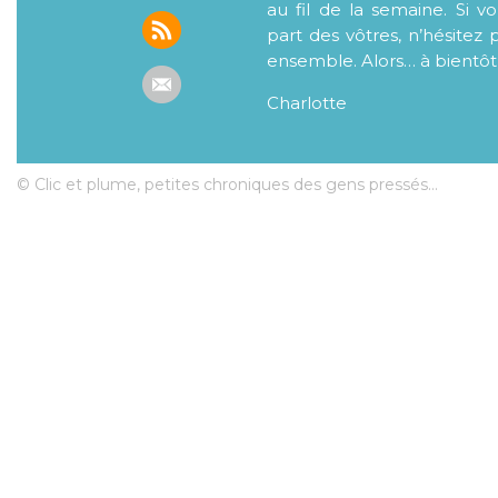
au fil de la semaine. Si v
part des vôtres, n’hésitez 
ensemble. Alors… à bientôt
Charlotte
© Clic et plume, petites chroniques des gens pressés...