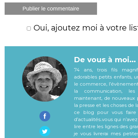
Oui, ajoutez moi à votre lis
De vous à moi...
74 ans, trois fils magni
adorables petits enfants, 
le commerce, l’évènementiel
la communication, les
maintenant, de nouveaux p
la presse et les choses de l
ce blog pour vous faire
d’actualités..vous qui n’ave
lire entre les lignes des gr
je vous livrerai mes petite