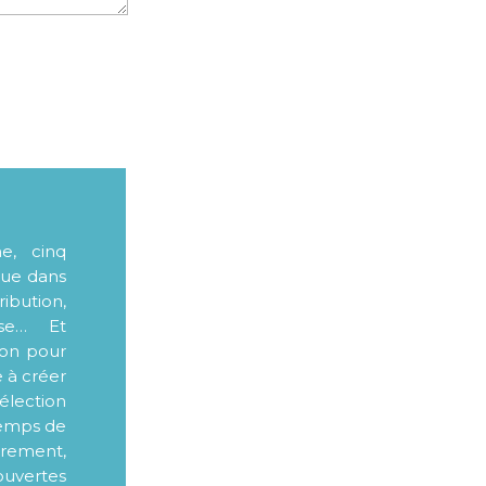
me, cinq
que dans
ibution,
sse… Et
ion pour
e à créer
élection
 temps de
ièrement,
ouvertes