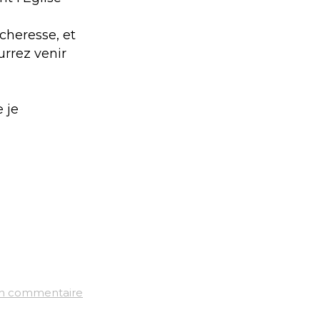
cheresse, et
urrez venir
 je
un commentaire