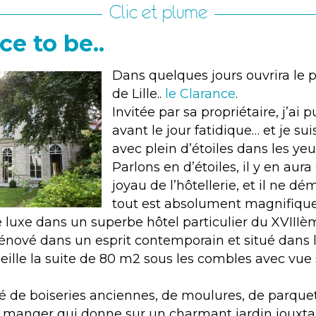
Clic et plume
ce to be..
Dans quelques jours ouvrira le p
de Lille..
le Clarance
.
Invitée par sa propriétaire, j’ai pu
avant le jour fatidique… et je su
avec plein d’étoiles dans les yeu
Parlons en d’étoiles, il y en aur
joyau de l’hôtellerie, et il ne dém
tout est absolument magnifique
luxe dans un superbe hôtel particulier du XVIIIèm
énové dans un esprit contemporain et situé dans le
eille la suite de 80 m2 sous les combles avec vue s
é de boiseries anciennes, de moulures, de parquets
 à manger qui donne sur un charmant jardin jouxtan