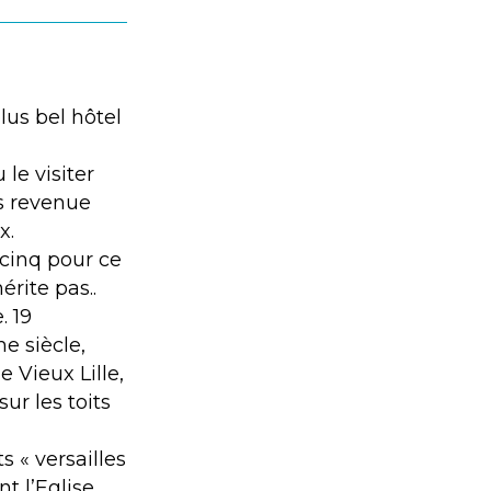
lus bel hôtel
 le visiter
is revenue
x.
a cinq pour ce
érite pas..
. 19
e siècle,
 Vieux Lille,
ur les toits
 « versailles
t l’Eglise