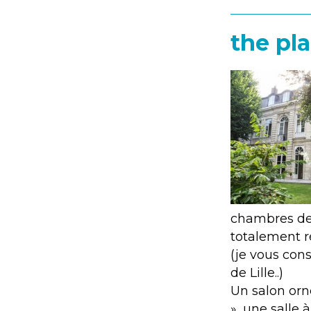
the pla
chambres de 
totalement r
(je vous cons
de Lille..)
Un salon orn
», une salle