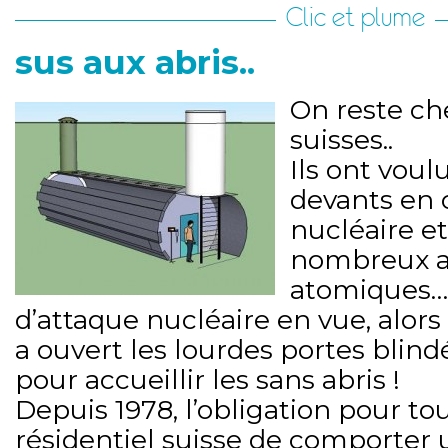
Clic et plume
sus aux abris..
On reste ch
suisses..
Ils ont voul
devants en 
nucléaire et
nombreux ab
atomiques…
d’attaque nucléaire en vue, alors
a ouvert les lourdes portes blin
pour accueillir les sans abris !
Depuis 1978, l’obligation pour t
résidentiel suisse de comporter 