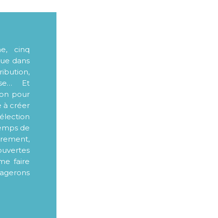
me, cinq
que dans
ibution,
sse… Et
ion pour
e à créer
élection
 temps de
ièrement,
ouvertes
me faire
tagerons