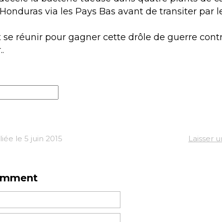
Honduras via les Pays Bas avant de transiter par 
t se réunir pour gagner cette drôle de guerre cont
.
ée le 5 juin 2015
Laisser 
omment