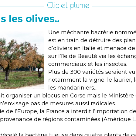
Clic et plume
 les olives..
Une méchante bactérie nommée 
est en train de détruire des plan
d’oliviers en Italie et menace d
sur l’île de Beauté via les échan
commerciaux et les insectes.
Plus de 300 variétés seraient vu
notamment la vigne, le laurier, 
les mandariniers…
rait organiser un blocus en Corse mais le Ministère
 n’envisage pas de mesures aussi radicales.
tie de l’Europe, la France a interdit l’importation 
 provenance de régions contaminées (Amérique L
celé la bactérie tueuse dans quatre plants de ca