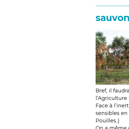
sauvons
Bref, il faud
l’Agriculture
Face à l’iner
sensibles en
Pouilles..)
On a même dé