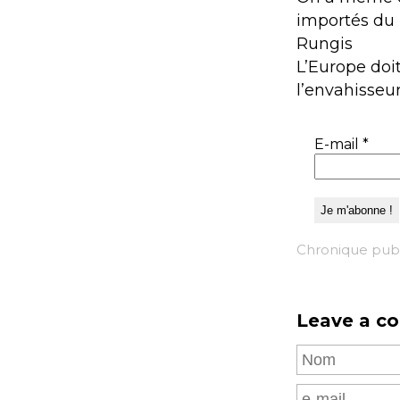
importés du 
Rungis
L’Europe doi
l’envahisseur.
E-mail
*
Chronique publi
Leave a c