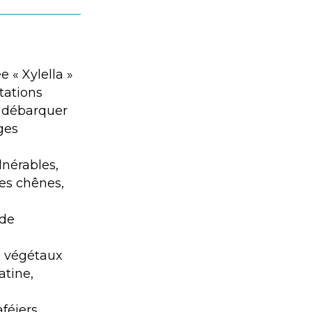
« Xylella »
tations
e débarquer
ges
lnérables,
les chênes,
 de
de végétaux
atine,
féiers