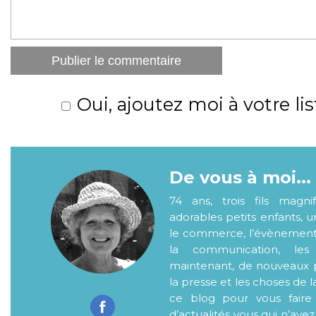
Oui, ajoutez moi à votre lis
De vous à moi...
74 ans, trois fils magni
adorables petits enfants, 
le commerce, l’évènementiel
la communication, les
maintenant, de nouveaux p
la presse et les choses de l
ce blog pour vous faire
d’actualités..vous qui n’ave