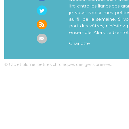
lire entre les lignes des gr
je vous livrerai mes petite
au fil de la semaine. Si v
part des vôtres, n’hésitez 
ensemble. Alors… à bientôt
Charlotte
© Clic et plume, petites chroniques des gens pressés...