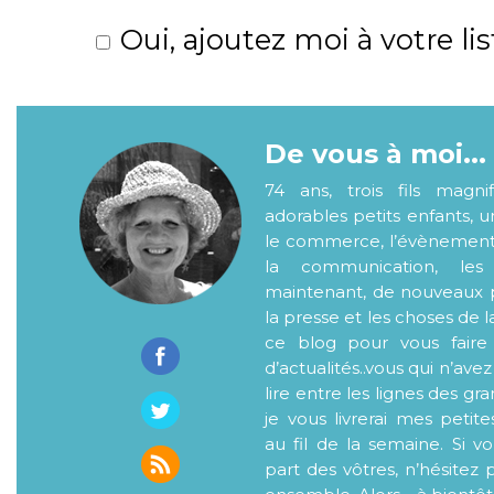
Oui, ajoutez moi à votre lis
De vous à moi...
74 ans, trois fils magni
adorables petits enfants, 
le commerce, l’évènementiel
la communication, les
maintenant, de nouveaux p
la presse et les choses de l
ce blog pour vous faire
d’actualités..vous qui n’ave
lire entre les lignes des gr
je vous livrerai mes petite
au fil de la semaine. Si v
part des vôtres, n’hésitez 