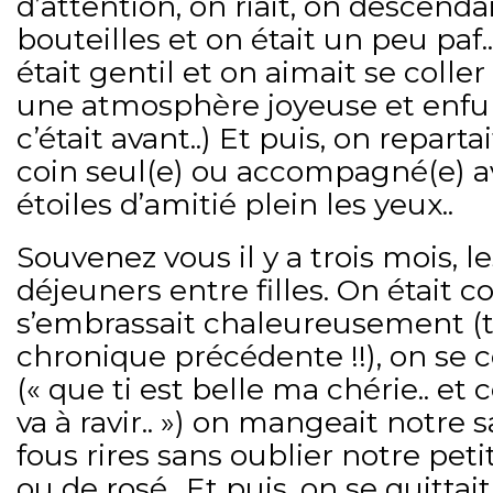
d’attention, on riait, on descend
bouteilles et on était un peu paf
était gentil et on aimait se coller
une atmosphère joyeuse et enfum
c’était avant..) Et puis, on repar
coin seul(e) ou accompagné(e) a
étoiles d’amitié plein les yeux..
Souvenez vous il y a trois mois, l
déjeuners entre filles. On était c
s’embrassait chaleureusement (te
chronique précédente !!), on se
(« que ti est belle ma chérie.. et c
va à ravir.. ») on mangeait notre
fous rires sans oublier notre peti
ou de rosé.. Et puis, on se quittai