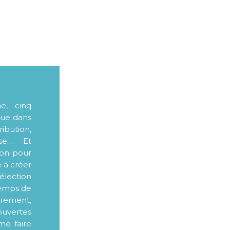
me, cinq
que dans
ibution,
sse… Et
ion pour
e à créer
élection
 temps de
ièrement,
ouvertes
me faire