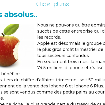
Clic et plume
 absolus..
Nous ne pouvons qu’être admira
succès de cette entreprise qui 
les records.
Apple est désormais le groupe 
le plus gros profit trimestriel de l
tous secteurs confondus.
En seulement trois mois, la ma
74,5 millions d’Iphone et réalisé 
 bénéfices..
 tiers du chiffre d’affaires trimestriel, soit 50 mill
iennent de la vente des Iphone 6 et Iphone 6 Plus.
ls se sont vendus comme des petits pains au cour
e.
e de riche.. la plus grande partie du trésor de gu