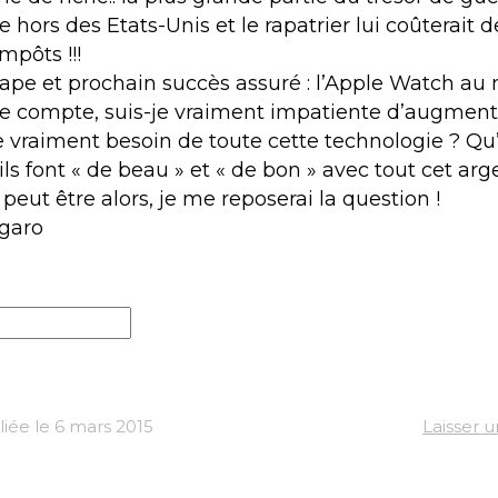
e hors des Etats-Unis et le rapatrier lui coûterait d
mpôts !!!
ape et prochain succès assuré : l’Apple Watch au m
de compte, suis-je vraiment impatiente d’augment
je vraiment besoin de toute cette technologie ? Qu’
’ils font « de beau » et « de bon » avec tout cet 
t peut être alors, je me reposerai la question !
igaro
iée le 6 mars 2015
Laisser 