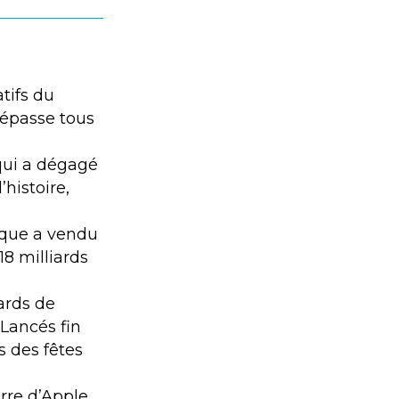
tifs du
dépasse tous
qui a dégagé
’histoire,
rque a vendu
18 milliards
iards de
 Lancés fin
s des fêtes
erre d’Apple