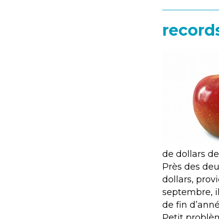
records
de dollars de
Près des deux
dollars, prov
septembre, i
de fin d’anné
Petit problèm