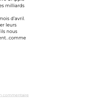
es milliards
ois d’avril.
er leurs
ils nous
argent…comme
un commentaire