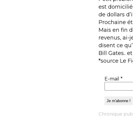
est domicilié
de dollars d’i
Prochaine ét
Mais en fin 
revenus, ai-
disent ce qu
Bill Gates.. e
*source Le F
E-mail
*
Chronique publ