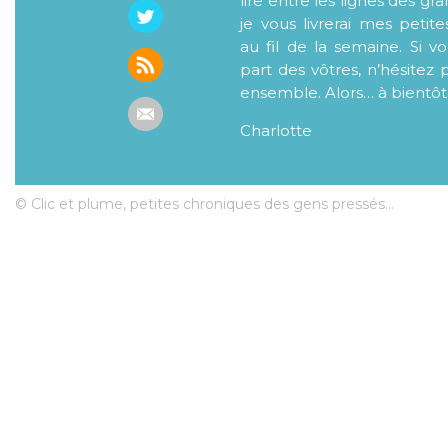
lire entre les lignes des gr
je vous livrerai mes petite
au fil de la semaine. Si v
part des vôtres, n’hésitez 
ensemble. Alors… à bientôt
Charlotte
© Clic et plume, petites chroniques des gens pressés...