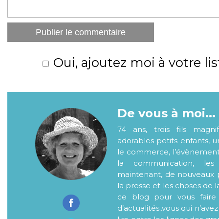
Oui, ajoutez moi à votre lis
De vous à moi...
74 ans, trois fils magni
adorables petits enfants, 
le commerce, l’évènementiel
la communication, les
maintenant, de nouveaux p
la presse et les choses de l
ce blog pour vous faire
d’actualités..vous qui n’ave