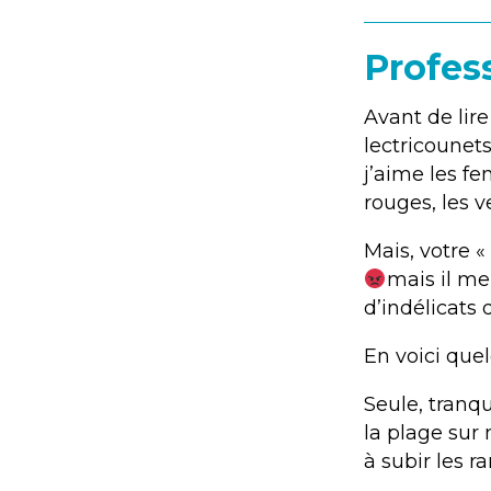
Profess
Avant de lire
lectricounet
j’aime les fe
rouges, les ve
Mais, votre «
mais il me 
d’indélicats 
En voici que
Seule, tranqui
la plage sur 
à subir les 