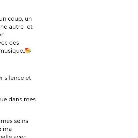
d’un coup, un
ne autre.. et
on
vec des
 musique..
 silence et
ique dans mes
re mes seins
re ma
balle avec