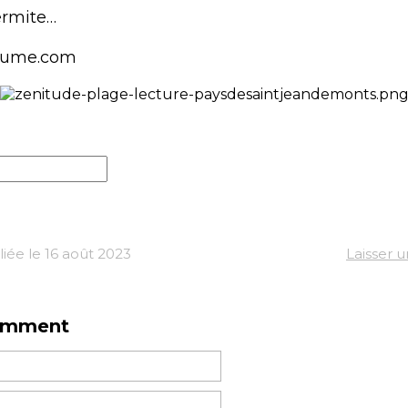
ermite…
lume.com
iée le 16 août 2023
Laisser 
omment