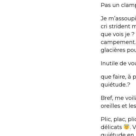
Pas un clamp
Je m’assoupis
cri strident 
que vois je 
campement. L
glacières pou
Inutile de vo
que faire, à
quiétude..?
Bref, me voi
oreilles et le
Plic, plac, pl
délicats
. 
quiétude en 