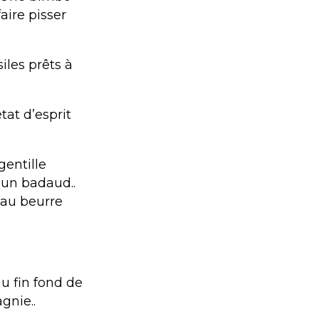
aire pisser
iles prêts à
at d’esprit
gentille
 un badaud..
’au beurre
au fin fond de
nie..