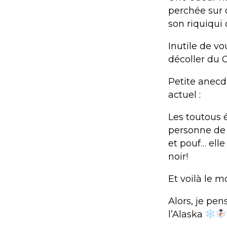
perchée sur d
son riquiqui
Inutile de v
décoller du C
Petite anecd
actuel :
Les toutous 
personne de 
et pouf… elle
noir!
Et voilà le m
Alors, je pen
l’Alaska