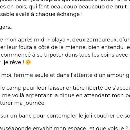
es en bois, qui font beaucoup beaucoup de bruit..
 sable avalé à chaque échange !
 gars…
e mon après midi « playa », deux zamoureux, d’un
er leur fouta à côté de la mienne, bien entendu.. 
t commencé à se tripoter dans tous les coins avec 
.. je rêve !
à moi, femme seule et dans l’attente d’un amour gr
le camp pour leur laisser entière liberté de s’acco
et me voilà arpentant la digue en attendant mon pe
ôturer ma journée.
 sur un banc pour contempler le joli coucher de sol
uséabonde envahit mon espace.. et que vois je 