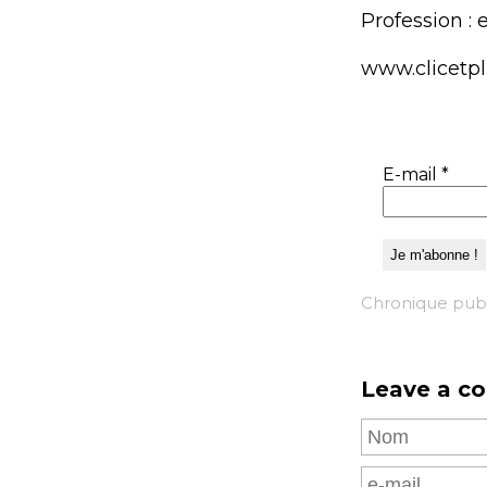
Profession : 
www.clicetp
E-mail
*
Chronique publ
Leave a c