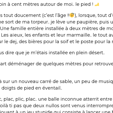
in à cent mètres autour de moi.. le pied !
 tout doucement (c’est l’âge !!
), lorsque, tout 
me sort de ma torpeur.. je lève une paupière, puis u
? Une famille entière installée à deux mètres de m
es aïeux, les enfants et leur marmaille.. le tout a
r le dej, des bières pour la soif et le poste pour la
us dire que je m’étais installée en plein désert..
 part déménager de quelques mètres pour retrouver
là sur un nouveau carré de sable, un peu de mus
s doigts de pied en éventail..
ic, plac, plic, plac.. une balle inconnue atterrit ent
Voilà ti pas que deux nullos sont venus interromp
jouant à un jeu stupide qui consiste à lancer une 