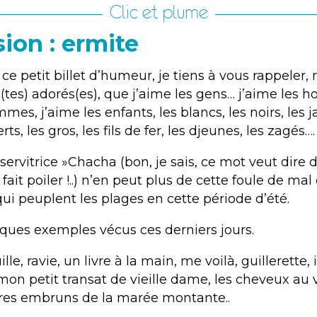
Clic et plume
ion : ermite
 ce petit billet d’humeur, je tiens à vous rappeler,
s(tes) adorés(es), que j’aime les gens… j’aime les
mmes, j’aime les enfants, les blancs, les noirs, les j
rts, les gros, les fils de fer, les djeunes, les zagés….
 servitrice »Chacha (bon, je sais, ce mot veut dir
fait poiler !..) n’en peut plus de cette foule de mal
qui peuplent les plages en cette période d’été.
lques exemples vécus ces derniers jours.
lle, ravie, un livre à la main, me voilà, guillerette, 
mon petit transat de vieille dame, les cheveux au 
rares embruns de la marée montante..