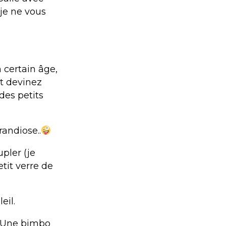
 je ne vous
 certain âge,
et devinez
des petits
andiose..
upler (je
tit verre de
eil.
? Une bimbo