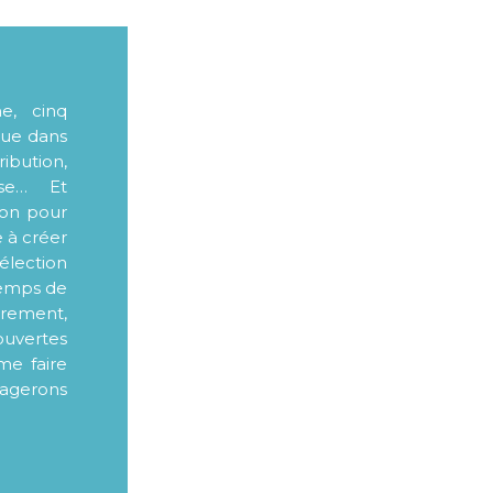
me, cinq
que dans
ibution,
sse… Et
ion pour
e à créer
élection
 temps de
ièrement,
ouvertes
me faire
tagerons