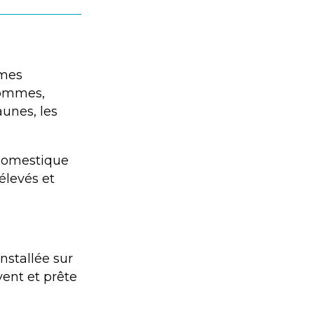
 mes
 hommes,
aunes, les
e domestique
 élevés et
installée sur
vent et prête