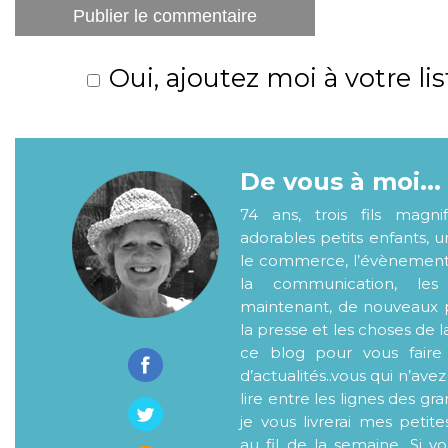
Oui, ajoutez moi à votre lis
De vous à moi...
74 ans, trois fils magni
adorables petits enfants, 
le commerce, l’évènementiel
la communication, les
maintenant, de nouveaux p
la presse et les choses de l
ce blog pour vous faire
d’actualités..vous qui n’ave
lire entre les lignes des gr
je vous livrerai mes petite
au fil de la semaine. Si v