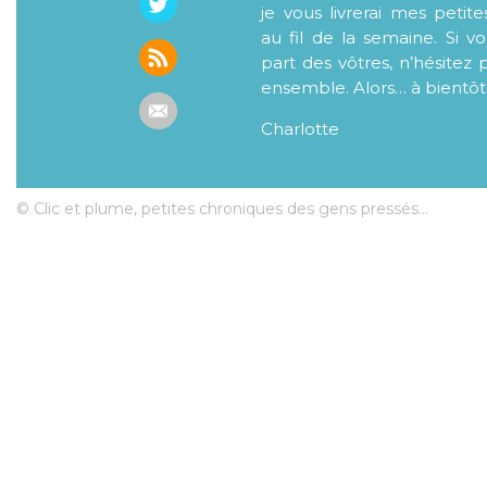
je vous livrerai mes petite
au fil de la semaine. Si v
part des vôtres, n’hésitez 
ensemble. Alors… à bientôt
Charlotte
© Clic et plume, petites chroniques des gens pressés...