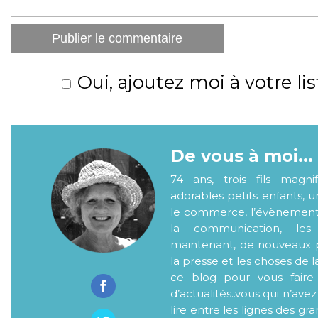
Oui, ajoutez moi à votre lis
De vous à moi...
74 ans, trois fils magni
adorables petits enfants, 
le commerce, l’évènementiel
la communication, les
maintenant, de nouveaux p
la presse et les choses de l
ce blog pour vous faire
d’actualités..vous qui n’ave
lire entre les lignes des gr