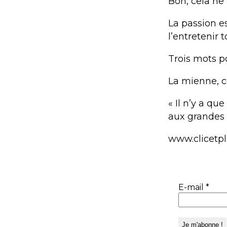
Bon, cela ne
La passion es
l’entretenir t
Trois mots pou
La mienne, ce
« Il n’y a qu
aux grandes 
www.clicetp
E-mail
*