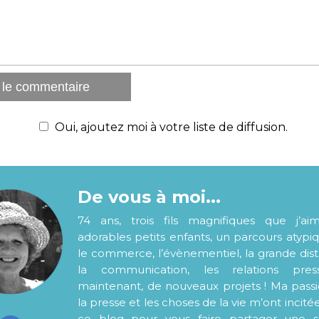
Oui, ajoutez moi à votre liste de diffusion.
De vous à moi...
74 ans, trois fils magnifiques que j’ai
adorables petits enfants, un parcours atypi
le commerce, l’évènementiel, la grande distr
la communication, les relations pre
maintenant, de nouveaux projets ! Ma pass
la presse et les choses de la vie m’ont incité
ce blog pour vous faire partager une s