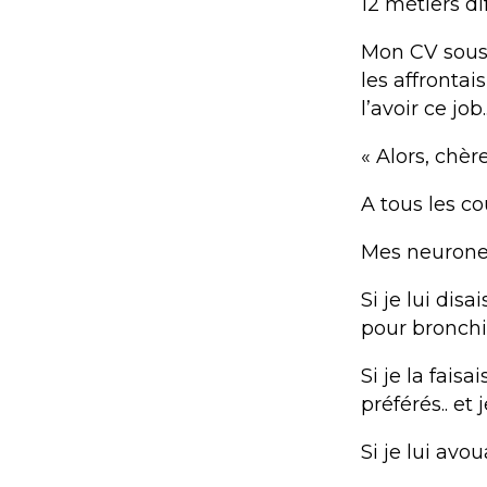
12 métiers d
Mon CV sous 
les affrontai
l’avoir ce job.
« Alors, chè
A tous les co
Mes neurone
Si je lui dis
pour bronchit
Si je la fais
préférés.. et
Si je lui avo