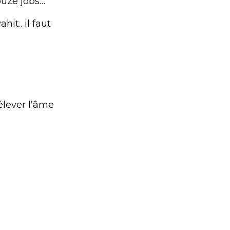
ouze jobs…
it.. il faut
 élever l’âme