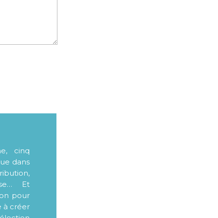
me, cinq
que dans
ibution,
sse… Et
ion pour
e à créer
élection