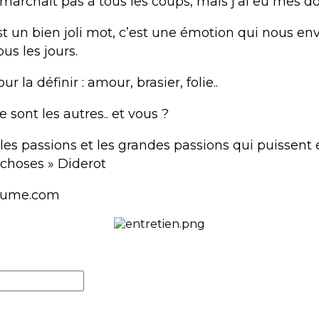
 marchait pas à tous les coups, mais j’ai eu mes d
t un bien joli mot, c’est une émotion qui nous envah
ous les jours.
r la définir : amour, brasier, folie..
 sont les autres.. et vous ?
e les passions et les grandes passions qui puissent
choses » Diderot
lume.com