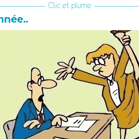
Clic et plume
nnée..