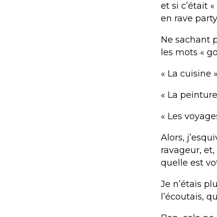
et si c’était
en rave party
Ne sachant pa
les mots « go
« La cuisine »
« La peintur
« Les voyages
Alors, j’esqu
ravageur, et,
quelle est v
Je n’étais plu
l’écoutais, q