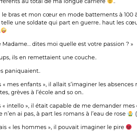
ifférents au total de ma longue carrière
..
le bras et mon cœur en mode battements à 100 à 
s telle une soldate qui part en guerre.. haut les cœu
.
re Madame… dites moi quelle est votre passion ? »
ups, ils en remettaient une couche..
s paniquaient..
ais « mes enfants », il allait s’imaginer les absences
es, grèves à l’école and so on..
ais « intello », il était capable de me demander mes
 je n’en ai pas, à part les romans à l’eau de rose
(
uais « les hommes », il pouvait imaginer le pire