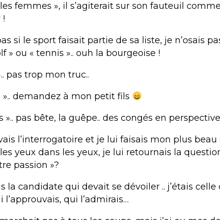
 « les femmes », il s’agiterait sur son fauteuil comm
 !
s si le sport faisait partie de sa liste, je n’osais 
lf » ou « tennis ».. ouh la bourgeoise !
.. pas trop mon truc..
e ».. demandez à mon petit fils
 ».. pas bête, la guêpe.. des congés en perspective
ivais l’interrogatoire et je lui faisais mon plus beau
 les yeux dans les yeux, je lui retournais la questio
otre passion »?
s la candidate qui devait se dévoiler .. j’étais celle
ui l’approuvais, qui l’admirais…