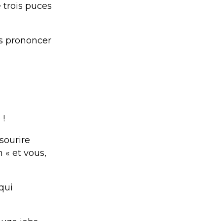
e trois puces
pas prononcer
 !
 sourire
n « et vous,
 qui