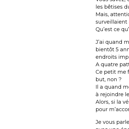
les bêtises 
Mais, attent
surveillaient
Qu’est ce qu’
J’ai quand m
bientôt 5 an
endroits impr
A quatre patte
Ce petit me f
but, non ?
Il a quand mê
à rejoindre le
Alors, si la 
pour m’acc
Je vous parle