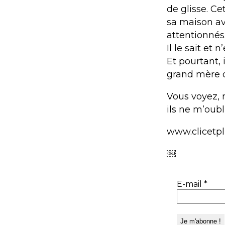
de glisse. Ce
sa maison av
attentionnés
Il le sait et 
Et pourtant,
grand mère q
Vous voyez, m
ils ne m’oub
www.clicetp
￼
E-mail
*