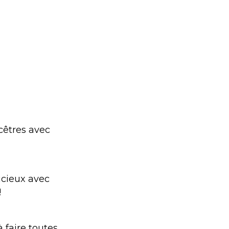
cêtres avec
icieux avec
!
 faire toutes