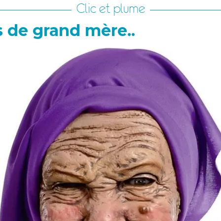
Clic et plume
s de grand mère..