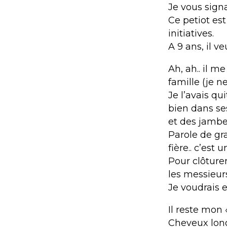
Je vous signa
Ce petiot e
initiatives.
A 9 ans, il v
Ah, ah.. il 
famille (je 
Je l’avais qu
bien dans se
et des jambe
Parole de gra
fière.. c’est 
Pour clôturer
les messieur
Je voudrais e
Il reste mon 
Cheveux longs