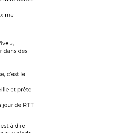
ux me
ive »,
er dans des
, c’est le
ille et prête
un jour de RTT
est à dire