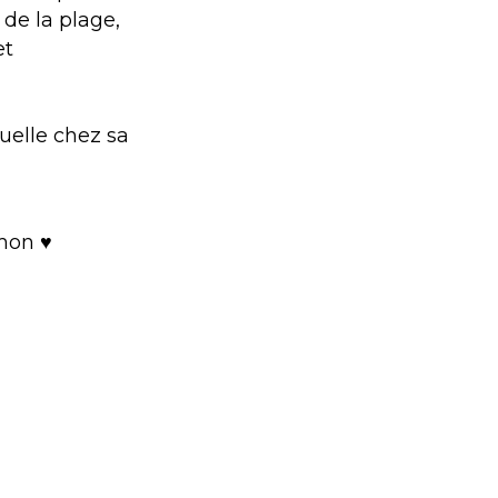
 de la plage,
et
uelle chez sa
mon ♥️