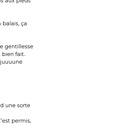
is aux pieds
e
 balais, ça
 gentillesse
ien fait..
ce juuuune
rd une sorte
’est permis,