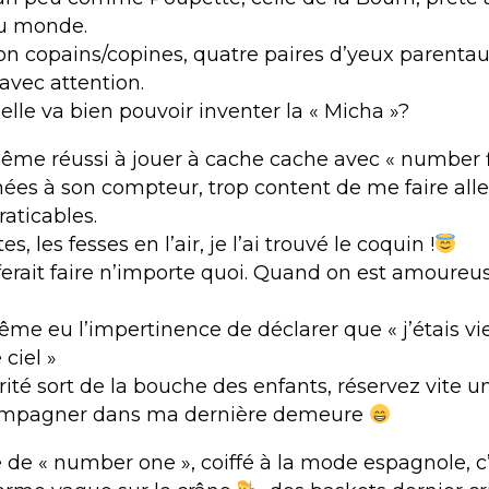
du monde.
ion copains/copines, quatre paires d’yeux parenta
 avec attention.
elle va bien pouvoir inventer la « Micha »?
ême réussi à jouer à cache cache avec « number f
nées à son compteur, trop content de me faire all
aticables.
s, les fesses en l’air, je l’ai trouvé le coquin !
erait faire n’importe quoi. Quand on est amoureuse
me eu l’impertinence de déclarer que « j’étais vie
 ciel »
vérité sort de la bouche des enfants, réservez vite 
ompagner dans ma dernière demeure
 de « number one », coiffé à la mode espagnole, c’