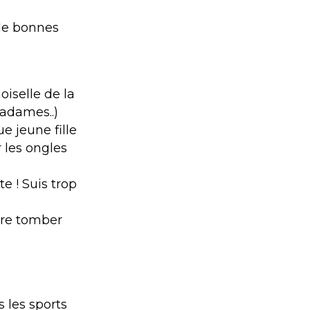
de bonnes
oiselle de la
madames..)
ue jeune fille
 les ongles
e ! Suis trop
aire tomber
s les sports