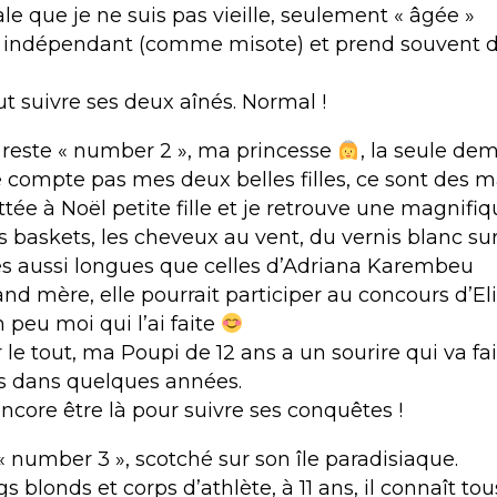
le que je ne suis pas vieille, seulement « âgée »
st indépendant (comme misote) et prend souvent 
eut suivre ses deux aînés. Normal !
me reste « number 2 », ma princesse
, la seule dem
ne compte pas mes deux belles filles, ce sont des 
ittée à Noël petite fille et je retrouve une magnifiq
s baskets, les cheveux au vent, du vernis blanc sur
s aussi longues que celles d’Adriana Karembeu
nd mère, elle pourrait participer au concours d’Elit
un peu moi qui l’ai faite
 le tout, ma Poupi de 12 ans a un sourire qui va f
s dans quelques années.
ncore être là pour suivre ses conquêtes !
« number 3 », scotché sur son île paradisiaque.
 blonds et corps d’athlète, à 11 ans, il connaît tou