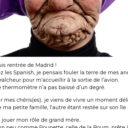
suis rentrée de Madrid !
z les Spanish, je pensais fouler la terre de mes an
raîcheur pour m’accueillir à la sortie de l’avion.
e thermomètre n’a pas baissé d’un degré.
 mes chéris(es).. je viens de vivre un moment dél
 ma petite famille, l’autre étant restée sur son île 
n, jouer mon rôle de grand mère..
un peu comme Poupette, celle de la Boum, prête à