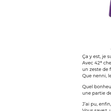
Ça y est, je 
Avec 42° che
un zeste de f
Que nenni, l
Quel bonheur
une partie de
J’ai pu, enfi
Vous savez, 