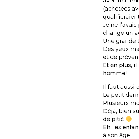
avec une én
(achetées ave
qualifieraien
Je ne l’avais
change un ad
Une grande t
Des yeux mal
et de prévena
Et en plus, i
homme!
Il faut aussi
Le petit dern
Plusieurs moi
Déjà, bien sû
de pitié
Eh, les enfa
à son âge.