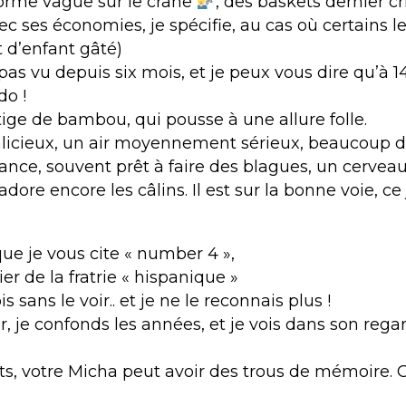
orme vague sur le crâne
, des baskets dernier cr
c ses économies, je spécifie, au cas où certains l
t d’enfant gâté)
 pas vu depuis six mois, et je peux vous dire qu’à 14
o !
ige de bambou, qui pousse à une allure folle.
icieux, un air moyennement sérieux, beaucoup de
nce, souvent prêt à faire des blagues, un cerveau b
l adore encore les câlins. Il est sur la bonne voie, 
 que je vous cite « number 4 »,
ier de la fratrie « hispanique »
s sans le voir.. et je ne le reconnais plus !
r, je confonds les années, et je vois dans son rega
nts, votre Micha peut avoir des trous de mémoire. C