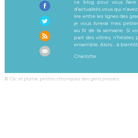
ce blog pour vous faire
d’actualités..vous qui n’ave
lire entre les lignes des gr
je vous livrerai mes petite
au fil de la semaine. Si v
part des vôtres, n’hésitez 
ensemble. Alors… à bientôt
Charlotte
© Clic et plume, petites chroniques des gens pressés...