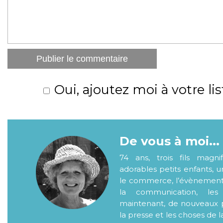
Oui, ajoutez moi à votre lis
De vous à moi...
74 ans, trois fils magni
adorables petits enfants, 
le commerce, l’évènementiel
la communication, les
maintenant, de nouveaux p
la presse et les choses de l