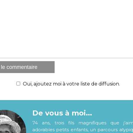
Oui, ajoutez moi à votre liste de diffusion.
De vous à moi...
74 ans, trois fils magnifiques que j’ai
adorables petits enfants, un parcours atypi