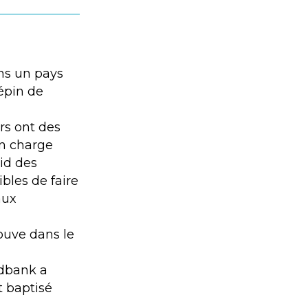
ans un pays
épin de
rs ont des
en charge
uid des
bles de faire
aux
rouve dans le
edbank a
t baptisé