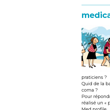
medica
praticiens ?
Quid de la ba
coma ?
Pour répondr
réalisé un « 
Med profile.