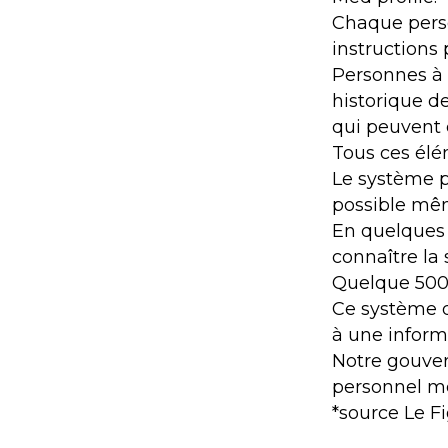
Chaque perso
instructions 
Personnes à 
historique de
qui peuvent 
Tous ces élé
Le système p
possible mê
En quelques 
connaître la
Quelque 5000
Ce système d
à une infor
Notre gouve
personnel méd
*source Le F