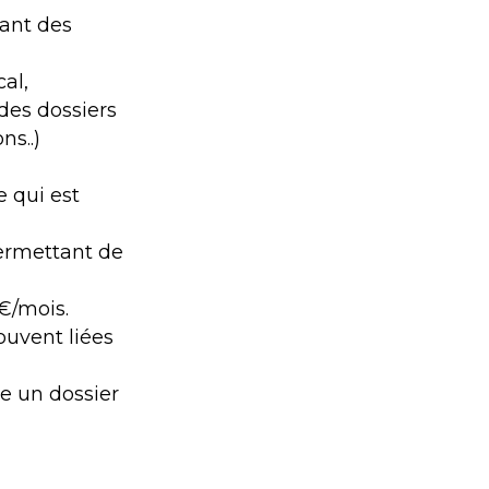
vant des
al,
 des dossiers
ns..)
e qui est
permettant de
€/mois.
ouvent liées
e un dossier