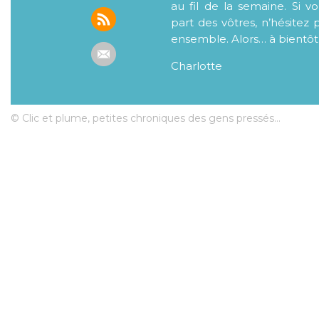
au fil de la semaine. Si v
part des vôtres, n’hésitez 
ensemble. Alors… à bientôt
Charlotte
© Clic et plume, petites chroniques des gens pressés...