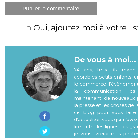
Oui, ajoutez moi à votre lis
De vous à moi...
74 ans, trois fils magni
adorables petits enfants, 
le commerce, l’évènementiel
la communication, les
maintenant, de nouveaux p
la presse et les choses de l
ce blog pour vous faire
d’actualités..vous qui n’ave
lire entre les lignes des gr
je vous livrerai mes petite