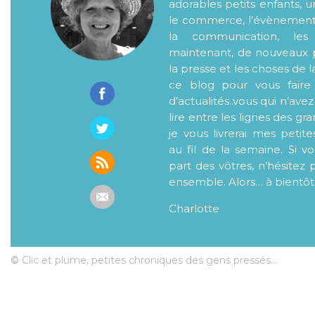
adorables petits enfants, 
le commerce, l’évènementiel
la communication, les
maintenant, de nouveaux p
la presse et les choses de l
ce blog pour vous faire
d’actualités..vous qui n’ave
lire entre les lignes des gr
je vous livrerai mes petite
au fil de la semaine. Si v
part des vôtres, n’hésitez 
ensemble. Alors… à bientôt
Charlotte
© Clic et plume, petites chroniques des gens pressés...