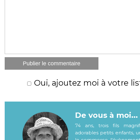
Oui, ajoutez moi à votre lis
De vous à moi...
74 ans, trois fils magni
adorables petits enfants, 
le commerce, l’évènementiel