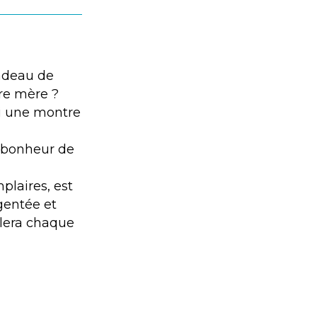
cadeau de
tre mère ?
ti une montre
e bonheur de
plaires, est
gentée et
ilera chaque