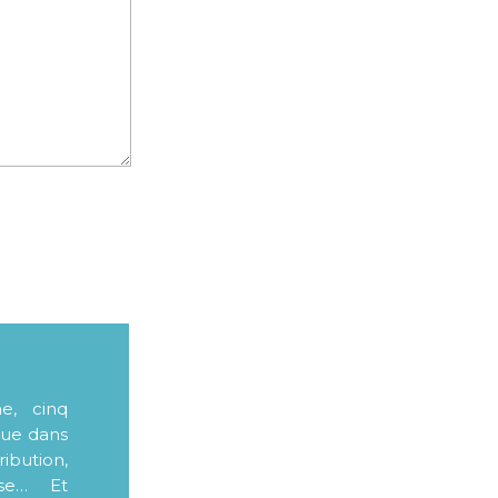
me, cinq
que dans
ibution,
sse… Et