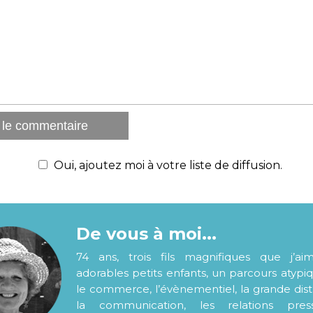
Oui, ajoutez moi à votre liste de diffusion.
De vous à moi...
74 ans, trois fils magnifiques que j’ai
adorables petits enfants, un parcours atypi
le commerce, l’évènementiel, la grande distr
la communication, les relations pre