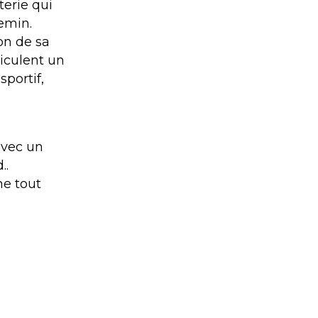
erie qui
hemin.
on de sa
iculent un
sportif,
avec un
..
me tout