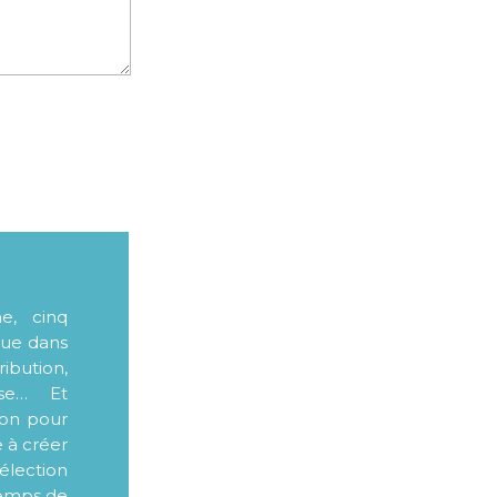
me, cinq
que dans
ibution,
sse… Et
ion pour
e à créer
élection
 temps de