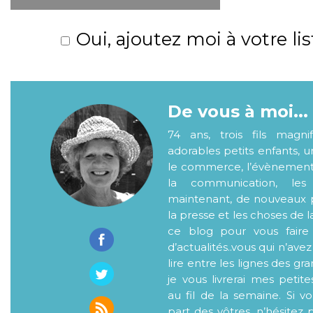
Oui, ajoutez moi à votre lis
De vous à moi...
74 ans, trois fils magni
adorables petits enfants, 
le commerce, l’évènementiel
la communication, les
maintenant, de nouveaux p
la presse et les choses de l
ce blog pour vous faire
d’actualités..vous qui n’ave
lire entre les lignes des gr
je vous livrerai mes petite
au fil de la semaine. Si v
part des vôtres, n’hésitez 